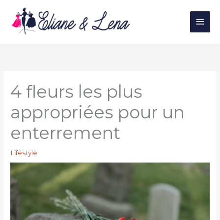
Aller
au
Men
contenu
princ
4 fleurs les plus
appropriées pour un
enterrement
Lifestyle