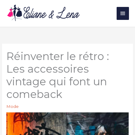
Aller
au
Men
contenu
princ
Réinventer le rétro :
Les accessoires
vintage qui font un
comeback
Mode