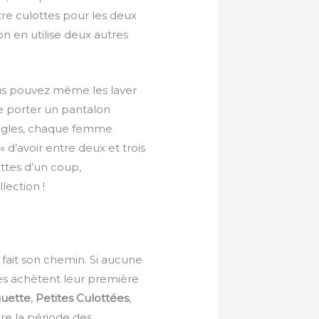
tre culottes pour les deux
 on en utilise deux autres
ous pouvez même les laver
le porter un pantalon
règles, chaque femme
’avoir entre deux et trois
ottes d’un coup,
lection !
 fait son chemin. Si aucune
ses achètent leur première
uette
,
Petites
Culottées
,
re la période des