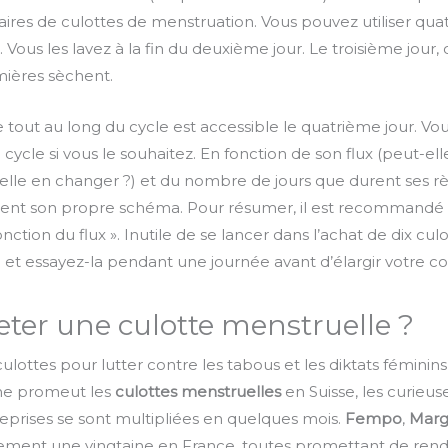
 paires de culottes de menstruation. Vous pouvez utiliser qua
). Vous les lavez à la fin du deuxième jour. Le troisième jour,
ières sèchent.
 tout au long du cycle est accessible le quatrième jour. V
 cycle si vous le souhaitez. En fonction de son flux (peut-el
-elle en changer ?) et du nombre de jours que durent ses 
nt son propre schéma. Pour résumer, il est recommandé « d
ction du flux ». Inutile de se lancer dans l’achat de dix cul
 essayez-la pendant une journée avant d’élargir votre col
eter une culotte menstruelle ?
lottes pour lutter contre les tabous et les diktats féminins
 ne promeut les
culottes menstruelles
en Suisse, les curieu
reprises se sont multipliées en quelques mois.
Fempo
,
Marg
ellement une vingtaine en France, toutes promettant de rend