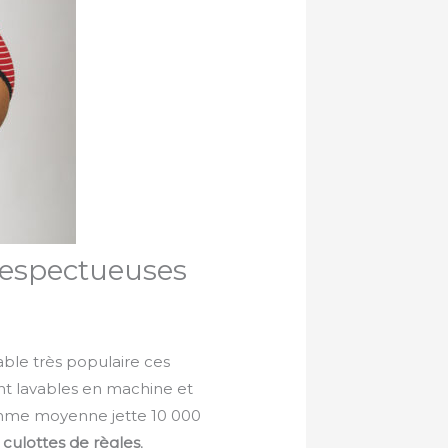
 respectueuses
able très populaire ces
ont lavables en machine et
emme moyenne jette 10 000
s
culottes de règles
,