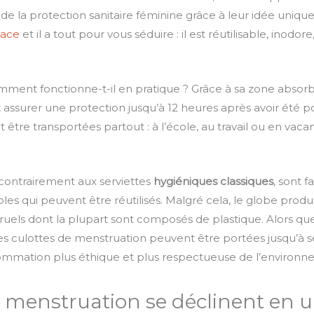
de la protection sanitaire féminine grâce à leur idée uniqu
icace
et il a tout pour vous séduire : il est réutilisable, inodo
omment fonctionne-t-il en pratique ? Grâce à sa zone absor
assurer une protection jusqu’à 12 heures après avoir été por
être transportées partout : à l’école, au travail ou en vacan
 contrairement aux serviettes
hygiéniques classiques
, sont 
les qui peuvent être réutilisés. Malgré cela, le globe pro
uels dont la plupart sont composés de plastique. Alors que 
les culottes de menstruation peuvent être portées jusqu’à se
ommation plus éthique et plus respectueuse de l’environn
e menstruation se déclinent en u