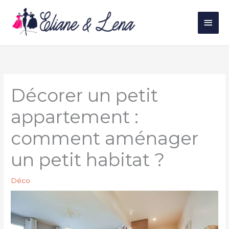
Aller
au
Men
contenu
princ
Décorer un petit
appartement :
comment aménager
un petit habitat ?
Déco