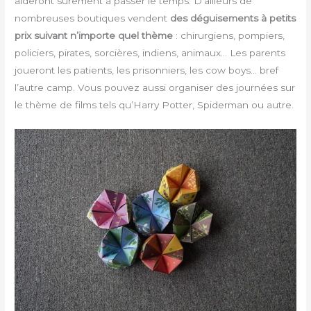
aideront sûrement à passer le temps. D’ailleurs de
nombreuses boutiques vendent
des déguisements à petits
prix suivant n’importe quel thème
: chirurgiens, pompiers,
policiers, pirates, sorcières, indiens, animaux… Les parents
joueront les patients, les prisonniers, les cow boys… bref
l’autre camp. Vous pouvez aussi organiser des journées sur
le thème de films tels qu’Harry Potter, Spiderman ou autre.