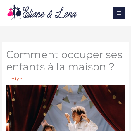
Aller
au
Men
contenu
princ
Comment occuper ses
enfants à la maison ?
Lifestyle