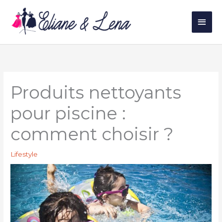
Aller
au
Men
contenu
princ
Produits nettoyants
pour piscine :
comment choisir ?
Lifestyle