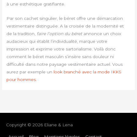
à une esthétique gratifiante.
Par son cachet singulier, le béret offre une démarcation
vestimentaire distinguée. A la croisée de la modernité et
de la tradition,
faire l’option du béret
annonce un choix
audacieux qui établit l’individualité, marque votre
impression et exprime votre sartorialisme. Voilà donc
comment le béret masculin s’insère sans douleur ni
difficulté dans notre paysage vestimentaire actuel. Vous
aurez par exemple un
look branché avec la mode IKKS
pour hommes
.
Copyright © 2026
Eliane & Lena
Accueil
Blog
Mentions légales
Contact