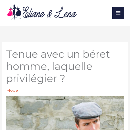
Aller
au
Men
contenu
princ
Tenue avec un béret
homme, laquelle
privilégier ?
Mode