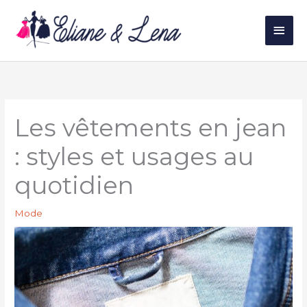
Aller
au
Men
contenu
princ
Les vêtements en jean
: styles et usages au
quotidien
Mode