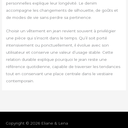
personnelles explique leur longévité. Le denim
accompagne les changements de silhouette, de goûts et
de modes de vie sans perdre sa pertinence.
Choisir un vêtement en jean revient souvent à privilégier
une pièce qui s’inscrit dans le temps. Qu’il soit porté
intensivement ou ponctuellement, il évolue avec son
utilisateur et conserve une valeur d’usage stable. Cette
relation durable explique pourquoi le jean reste une
référence quotidienne, capable de traverser les tendances
tout en conservant une place centrale dans le vestiaire
contemporain.
Copyright © 2026
Eliane & Lena