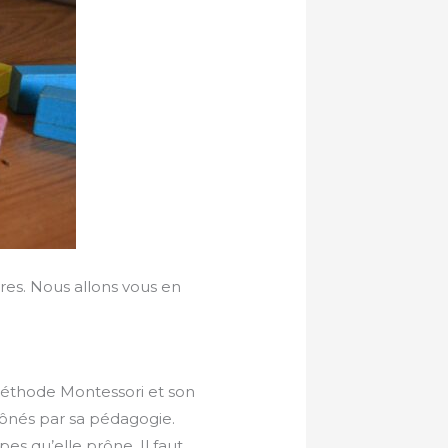
res. Nous allons vous en
 méthode Montessori et son
rônés par sa pédagogie.
pes qu’elle prône. Il faut