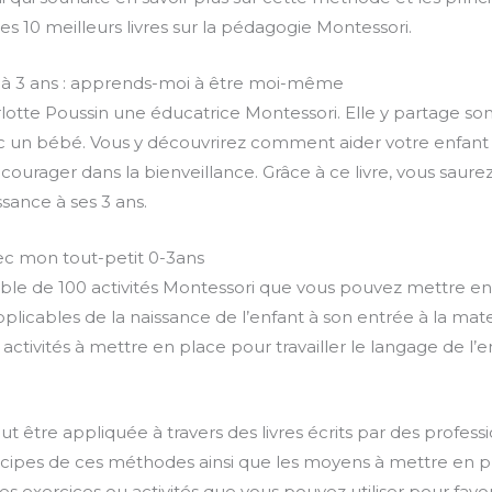
 des 10 meilleurs livres sur la pédagogie Montessori.
e à 3 ans : apprends-moi à être moi-même
arlotte Poussin une éducatrice Montessori. Elle y partage s
 un bébé. Vous y découvrirez comment aider votre enfant 
courager dans la bienveillance. Grâce à ce livre, vous sau
ssance à ses 3 ans.
vec mon tout-petit 0-3ans
le de 100 activités Montessori que vous pouvez mettre en 
applicables de la naissance de l’enfant à son entrée à la mat
s activités à mettre en place pour travailler le langage de l’e
 être appliquée à travers des livres écrits par des profes
cipes de ces méthodes ainsi que les moyens à mettre en pl
 exercices ou activités que vous pouvez utiliser pour favoris