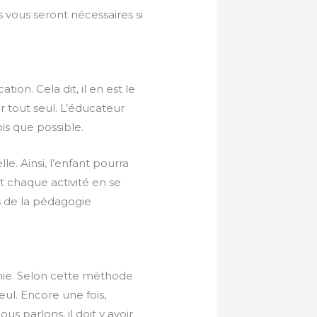
s vous seront nécessaires si
on. Cela dit, il en est le
 tout seul. L’éducateur
ois que possible.
lle. Ainsi, l’enfant pourra
t chaque activité en se
es de la pédagogie
mie. Selon cette méthode
eul. Encore une fois,
s parlons, il doit y avoir