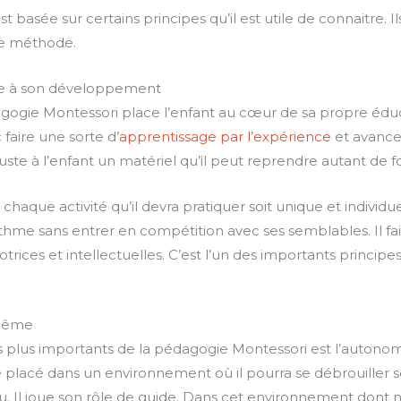
basée sur certains principes qu’il est utile de connaitre. Il
te méthode.
me à son développement
ogie Montessori place l’enfant au cœur de sa propre éducati
 faire une sorte d’
apprentissage par l’expérience
et avancer
juste à l’enfant un matériel qu’il peut reprendre autant de f
e chaque activité qu’il devra pratiquer soit unique et individue
hme sans entrer en compétition avec ses semblables. Il fai
trices et intellectuelles. C’est l’un des importants princip
-même
s plus importants de la pédagogie Montessori est l’autono
re placé dans un environnement où il pourra se débrouiller s
u. Il joue son rôle de guide. Dans cet environnement dont nou