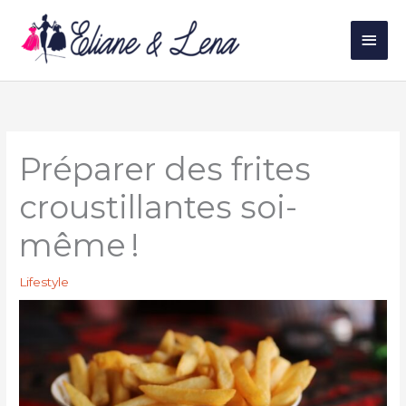
Aller
au
Men
contenu
princ
Préparer des frites
croustillantes soi-
même !
Lifestyle